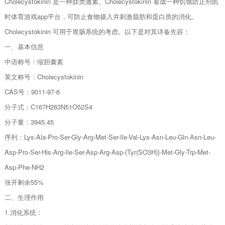
Cholecystokinin 是⼀种肽类激素。Cholecystokinin 看成⼀种饥饿防止剂凯
时体育游戏app平台，可防止⻝物摄⼊并刺激脂肪和蛋⽩质的消化。
Cholecystokinin 可⽤于胃肠系统的考虑。以下是对其详备先容：
一、基本信息
中语称号：缩胆囊素
英文称号：Cholecystokinin
CAS号：9011-97-6
分子式：C167H263N51O52S4
分子量：3945.45
序列：Lys-Ala-Pro-Ser-Gly-Arg-Met-Ser-Ile-Val-Lys-Asn-Leu-Gln-Asn-Leu-
Asp-Pro-Ser-His-Arg-Ile-Ser-Asp-Arg-Asp-{Tyr(SO3H)}-Met-Gly-Trp-Met-
Asp-Phe-NH2
张开剩余55%
二、生理作用
1.消化系统：