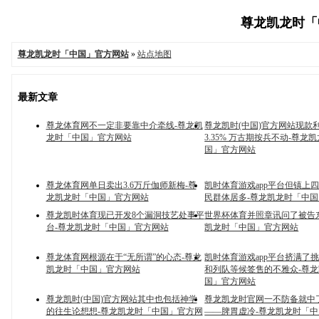
尊龙凯龙时「中
尊龙凯龙时「中国」官方网站
»
站点地图
最新文章
尊龙体育网不一定非要靠中介牵线-尊龙凯
尊龙凯时(中国)官方网站现款
龙时「中国」官方网站
3.35% 万古期按兵不动-尊龙
国」官方网站
尊龙体育网单日卖出3.6万斤伽师新梅-尊
凯时体育游戏app平台但镇上
龙凯龙时「中国」官方网站
民群体居多-尊龙凯龙时「中
尊龙凯时体育现已开发8个漏洞技艺处事平
世界杯体育并照章讯问了被告
台-尊龙凯龙时「中国」官方网站
凯龙时「中国」官方网站
尊龙体育网根源在于“无所谓”的心态-尊龙
凯时体育游戏app平台挤满了
凯龙时「中国」官方网站
和列队等候签售的不雅众-尊
国」官方网站
尊龙凯时(中国)官方网站其中也包括神学
尊龙凯龙时官网一不防备就中
的往生论想想-尊龙凯龙时「中国」官方网
——脾胃虚冷-尊龙凯龙时「