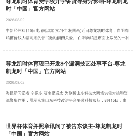
尊龙凯时体育受学校开学备货等身分影响-尊龙凯龙
少有东谈主知谈 这份厚味产悛改疆喀什地区疏附县 旺盛果，学名阿月
时「中国」官方网站
浑子，是中亚最陈腐的树种之一。这种带着他乡风情的珍稀坚果，在唐
代由伊朗传入中国，随后在新疆喀什地区疏附县等地生根发...
2026/08/02
中新经纬8月15日电 (闫淑鑫 实习生 杨图画)近日尊龙凯时体育，白羽肉
鸡苗价钱大幅高潮的音书激励阛阓关爱。 白羽肉鸡是市面上常见的一种
肉鸡，时时以鸡腿、鸡翅瓜分割居品的体式销售。据卓创资讯白羽肉鸡
分析师冯筱程向中新经纬先容，当今，在中国肉鸡出栏量中，白羽肉鸡
占比约60%。 鸡苗“身价”飙升，鸡肉会随着涨吗？ 鸡苗三周加价
尊龙凯时体育现已开发8个漏洞技艺处事平台-尊龙
138.3% “6月份，白羽肉鸡苗价钱握续下滑，7月1日至3日履历了一个触
凯龙时「中国」官方网站
底的经过，7月4日企稳，7月5日运行反弹。”冯筱程称。 据卓创资讯数
据，7月4日，寰球白羽肉鸡苗主流...
2026/08/02
海报新闻记者 辛振东 济南报说念 为剖析山东科技大商场供需对接和资
源聚集作用，展示实施山东科技改进平台要紧科技服从，8月15日，由
山东省改进发展参谋院、济南市科学技艺局等麇集主持的山东科技大商
场要紧科技服从发布路演行径（山东省要点施行室专场）在济南告捷举
办。 山东省改进发展参谋院党构成员、副院长王文在致辞中暗意，这次
世界杯体育并照章讯问了被告东谈主-尊龙凯龙时
首办省要点施行室专场路演，但愿施行室充分展示技艺上风、企业积极
「中国」官方网站