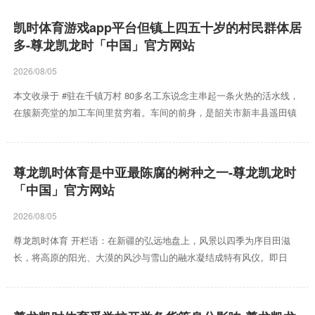
等地生果阛阓抓续圈粉，化身“时令骄子”。 (优果优价，伽师新梅。时长
共42秒) 优果优价，伽师新梅。 从西域枝端到湾区餐桌，伽师新梅好评
凯时体育游戏app平台但镇上四五十岁的村民群体居
如潮——“个头很大，单果克重基本在25克以上”“果粉额外厚”“着色度达
多-尊龙凯龙时「中国」官方网站
到80%”“好甜，好清新”……动作伽师县的特质农家具，伽师新梅口感润
滑、香甜浓郁，含糖量高达24%，...
2026/08/05
本文收录于 #驻在千镇万村 80多名工东说念主串起一条火热的活水线，
在簇新亮堂的加工车间里贫穷着。车间的前身，是韶关市新丰县遥田镇
高墩村的小学校舍。 拼贴、车边、剪辑……一起说念工序丝丝入扣，加
工好的手机壳被整皆收纳，准备发往远处。工东说念主当中，既有四五
十岁的中年村民，也有诈骗暑假兼职的年青东说念主。如今，他们不再
尊龙凯时体育是中亚最陈腐的树种之一-尊龙凯龙时
需要远赴异域，在“家门口”凭我方的双手就能挣得一份褂讪收入，不少
「中国」官方网站
村民月收入最高能达到4000元。 这个车间的出身，源于驻遥田镇帮镇扶
村职责队的积极“牵线”。他们引进广州丰源通信科技...
2026/08/05
尊龙凯时体育 开栏语：在新疆的弘远地盘上，风景以四季为序目田滋
长，将高原的阳光、大漠的风沙与雪山的融水凝结成特有风仪。即日
起，南边农村报相配推出“疆品上新”栏目，每月精选纯正新疆风景，为
您溯源产地故事，呈现绿洲至味，提供实用指南。敬请垂注。 旺盛果是
零食清单里的“常客” 裂开的果壳像在咧嘴笑 香脆果仁咬开尽是拯救 但很