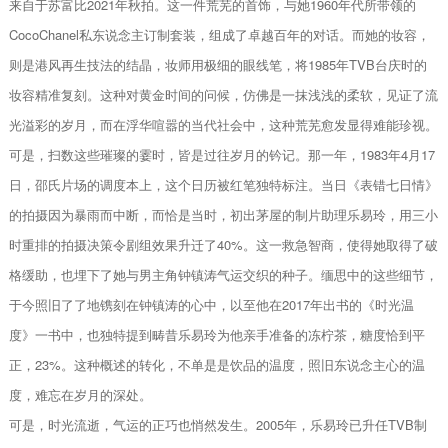
来自于苏富比2021年秋拍。这一件荒芜的首饰，与她1960年代所带领的
CocoChanel私东说念主订制套装，组成了卓越百年的对话。而她的妆容，
则是港风再生技法的结晶，妆师用极细的眼线笔，将1985年TVB台庆时的
妆容精准复刻。这种对黄金时间的问候，仿佛是一抹浅浅的柔软，见证了流
光溢彩的岁月，而在浮华喧嚣的当代社会中，这种荒芜愈发显得难能珍视。
可是，扫数这些璀璨的霎时，皆是过往岁月的钤记。那一年，1983年4月17
日，邵氏片场的调度本上，这个日历被红笔独特标注。当日《表错七日情》
的拍摄因为暴雨而中断，而恰是当时，初出茅屋的制片助理乐易玲，用三小
时重排的拍摄决策令剧组效果升迁了40%。这一救急智商，使得她取得了破
格缓助，也埋下了她与男主角钟镇涛气运交织的种子。缅思中的这些细节，
于今照旧了了地镌刻在钟镇涛的心中，以至他在2017年出书的《时光温
度》一书中，也独特提到畴昔乐易玲为他亲手准备的冻柠茶，糖度恰到平
正，23%。这种概述的转化，不单是是饮品的温度，照旧东说念主心的温
度，难忘在岁月的深处。
可是，时光流逝，气运的正巧也悄然发生。2005年，乐易玲已升任TVB制