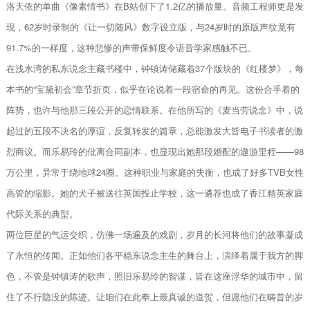
洛天依的单曲《像素情书》在B站创下了1.2亿的播放量。音频工程师更是发
现，62岁时录制的《让一切随风》数字设立版，与24岁时的原版声纹竟有
91.7%的一样度，这种悲惨的声带保鲜度令语音学家感触不已。
在浅水湾的私东说念主藏书楼中，钟镇涛储藏着37个版块的《红楼梦》，每
本书的“宝黛初会”章节折页，似乎在论说着一段宿命的再见。这份合手着的
阵势，也许与他那三段公开的恋情联系。在他所写的《麦当劳说念》中，说
起过的五段不决名的厚谊，反复转发的篇章，总能激发大皆电子书读者的激
烈商议。而乐易玲的仳离合同副本，也显现出她那段婚配的遨游里程——98
万公里，异常于绕地球24圈。这种职业与家庭的失衡，也成了好多TVB女性
高管的缩影。她的犬子被送往英国投止学校，这一遴荐也成了香江精英家庭
代际关系的典型。
两位巨星的气运交织，仿佛一场遍及的戏剧，岁月的长河将他们的故事凝成
了永恒的传闻。正如他们各平稳东说念主生的舞台上，演绎着属于我方的脚
色，不管是钟镇涛的歌声，照旧乐易玲的智谋，皆在这座浮华的城市中，留
住了不行隐没的陈迹。让咱们在此奉上最真诚的道贺，但愿他们在畴昔的岁