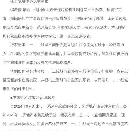
楼市战略休养执续深化
编者按 最近，信阳全面践诺现房销售轨制引发平日温存。从寰宇来
看，我国房地产市集调动进一步深刻鼓吹，“好屋子”国度轮换、金融财政战
略以及城市更新等一系列新策“组合拳”执续发力，激勉市集活力。本期地产
周刊聚焦楼市战略休养执续深化，进一步惠及豪侈者。
行家暗示，一、二线城市频繁齐是东谈主口净流入的城市，经济活力
强，租和购的住房需求齐相比昌盛，且尚未获得充分骄矜，加多住房供应的
弹性和纯真性应成为其总的住房战略取向。
谈到如何更好地骄矜一、二线城市豪侈者的居住需求，行家称，应在总
量层面加多住房供应，从根柢上缓解供求垂死的形貌，从而擢升一、二线城
市住房的可支付性。
■中国经济时报记者 李晓红
自2024年9月以来，一系列利恋战略频出，为房地产市集注入信心。参
加2025年，房地产市集延续了这一积极态势，进一步向企稳回升迈进。现
时，在战略执续发力和需求不休开释下，一、二线城市房地产市集活跃度不