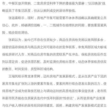
市，中枢区放开限购、二套房房贷利率下降的遵循最为显赫；“以旧换新”战
略提高了市集活跃度，但从认购到成交的滚动率较低。
张远索暗示，现时，房地产市集可能需要不休休养战略以真确规复公共
信心。此外，精确调控战略，一、二线城市在稳增长的同期，要慎重退避风
险，稳步鼓吹调动。
张莉以为，如今已不存在住房短少，商品住房供给充裕以致局部多余，
须密切温存保租房与商品房之间可能存在的竞争联系，幸免局部区域大畛域
保租房研讨入市，对商品住房市集的供需联系产生冲击。保租房供给应作念
到以需定供，促进供需匹配。及时监测住房租出需求，动态休养保租房供应
的数目、时间安排、房型和区域结构。
王瑞民暗示尊龙体育网，迈向房地产发展新模式，是从住房产业下流的
家具市集化扩张到上游的要素市集化，要素间再行组合迸发出新的活力，使
得房地产业成为依靠技艺朝上与调动运转的高质地居住事业提供者，老市民
和新市民齐能在住房家具迭代中找寻到新的“性价比”，从而使房地产业发展
与住户收入增长的良性轮回获得建筑。固然，构建房地产发展新模式是竖立