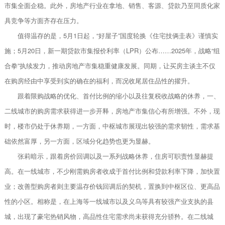
市集全面企稳。此外，房地产行业在拿地、销售、客源、贷款乃至同质化家
具竞争等方面齐存在压力。
值得温存的是，5月1日起，“好屋子”国度轮换《住宅技俩圭表》谨慎实
施；5月20日，新一期贷款市集报价利率（LPR）公布……2025年，战略“组
合拳”执续发力，推动房地产市集稳重健康发展。同期，让买房主谈主不仅
在购房经由中享受到实的确在的福利，而况收尾居住品性的擢升。
跟着限购战略的优化、首付比例的缩小以及往复税收战略的休养，一、
二线城市的购房需求获得进一步开释，房地产市集信心有所增强。不外，现
时，楼市仍处于休养期，一方面，中枢城市展现出较强的需求韧性，需求基
础依然富厚，另一方面，区域分化趋势也更为显赫。
张莉暗示，跟着房价回调以及一系列战略休养，住房可职责性显赫提
高。在一线城市，不少刚需购房者收成于首付比例和贷款利率下降，加快置
业；改善型购房者则主要温存价钱回调后的契机，置换到中枢区位、更高品
性的小区。相称是，在上海等一线城市以及义乌等具有较强产业支执的县
城，出现了豪宅热销风物，高品性住宅需求尚未获得充分骄矜。在二线城