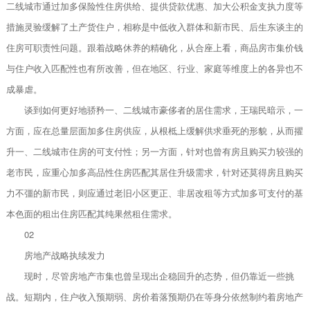
二线城市通过加多保险性住房供给、提供贷款优惠、加大公积金支执力度等
措施灵验缓解了土产货住户，相称是中低收入群体和新市民、后生东谈主的
住房可职责性问题。跟着战略休养的精确化，从合座上看，商品房市集价钱
与住户收入匹配性也有所改善，但在地区、行业、家庭等维度上的各异也不
成暴虐。
谈到如何更好地骄矜一、二线城市豪侈者的居住需求，王瑞民暗示，一
方面，应在总量层面加多住房供应，从根柢上缓解供求垂死的形貌，从而擢
升一、二线城市住房的可支付性；另一方面，针对也曾有房且购买力较强的
老市民，应重心加多高品性住房匹配其居住升级需求，针对还莫得房且购买
力不彊的新市民，则应通过老旧小区更正、非居改租等方式加多可支付的基
本色面的租出住房匹配其纯果然租住需求。
02
房地产战略执续发力
现时，尽管房地产市集也曾呈现出企稳回升的态势，但仍靠近一些挑
战。短期内，住户收入预期弱、房价着落预期仍在等身分依然制约着房地产