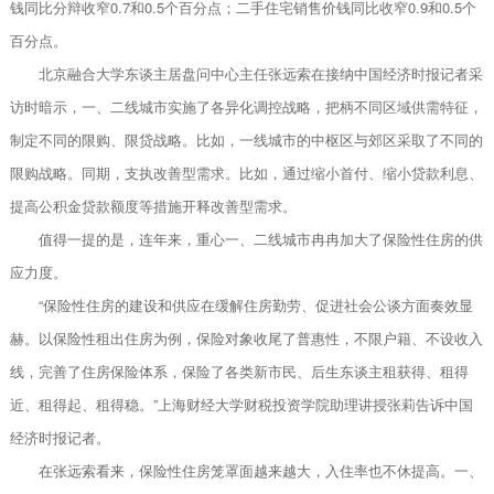
钱同比分辩收窄0.7和0.5个百分点；二手住宅销售价钱同比收窄0.9和0.5个
百分点。
北京融合大学东谈主居盘问中心主任张远索在接纳中国经济时报记者采
访时暗示，一、二线城市实施了各异化调控战略，把柄不同区域供需特征，
制定不同的限购、限贷战略。比如，一线城市的中枢区与郊区采取了不同的
限购战略。同期，支执改善型需求。比如，通过缩小首付、缩小贷款利息、
提高公积金贷款额度等措施开释改善型需求。
值得一提的是，连年来，重心一、二线城市冉冉加大了保险性住房的供
应力度。
“保险性住房的建设和供应在缓解住房勤劳、促进社会公谈方面奏效显
赫。以保险性租出住房为例，保险对象收尾了普惠性，不限户籍、不设收入
线，完善了住房保险体系，保险了各类新市民、后生东谈主租获得、租得
近、租得起、租得稳。”上海财经大学财税投资学院助理讲授张莉告诉中国
经济时报记者。
在张远索看来，保险性住房笼罩面越来越大，入住率也不休提高。一、