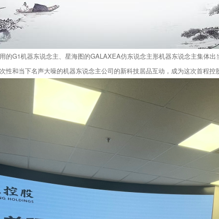
的G1机器东说念主、星海图的GALAXEA仿东说念主形机器东说念主集体
次性和当下名声大噪的机器东说念主公司的新科技居品互动，成为这次首程控