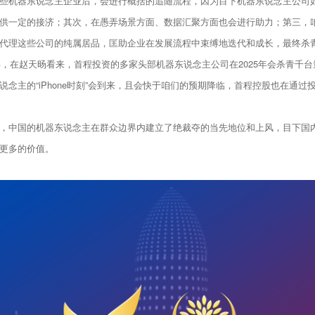
些机器东说念主企业后，会进行概括的追随流程，因为目下机器东说念主公司
供一定的接济；其次，在愚弄场景方面、数据汇聚方面也会进行助力；第三，
代理这些公司的纯属居品，匡助企业在发展流程中束缚地迭代和成长，最终杀
年，在赵天旸看来，首程投资的多家头部机器东说念主公司在2025年会杀青千
念主的“iPhone时刻”会到来，且会快于咱们的预期降临，首程控股也在通
，中国的机器东说念主在群众边界内建立了绝裁夺的当先地位和上风，目下国
更多的价值。