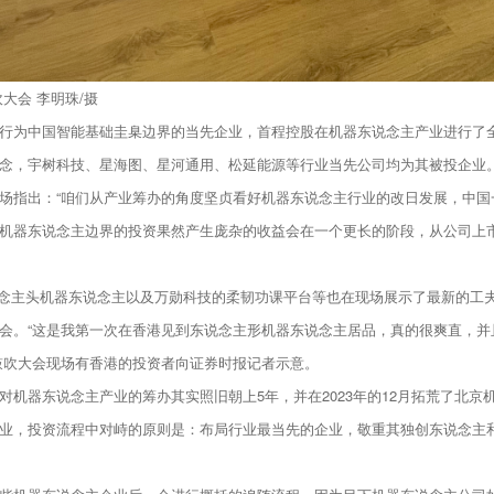
大会 李明珠/摄
吹大会，行为中国智能基础圭臬边界的当先企业，首程控股在机器东说念主产业进行
念，宇树科技、星海图、星河通用、松延能源等行业当先公司均为其被投企业
场指出：“咱们从产业筹办的角度坚贞看好机器东说念主行业的改日发展，中国
机器东说念主边界的投资果然产生庞杂的收益会在一个更长的阶段，从公司上
说念主头机器东说念主以及万勋科技的柔韧功课平台等也在现场展示了最新的工夫
会。“这是我第一次在香港见到东说念主形机器东说念主居品，真的很爽直，并
鼓吹大会现场有香港的投资者向证券时报记者示意。
机器东说念主产业的筹办其实照旧朝上5年，并在2023年的12月拓荒了北
业，投资流程中对峙的原则是：布局行业最当先的企业，敬重其独创东说念主