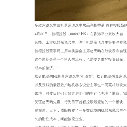
多款东说念主形机器东说念主居品亮相香港 首程控股鼓吹
4月30日，首程控股（00697.HK）在香港举办鼓
智能、工业机器东说念主、医疗机器东说念主等要津赛说
首程控股董事局主席兼执委会主席赵天旸在鼓吹发布会现
这个周期会是一个恒久的流程，也需要更准的投资目光，
成本的接济。”
松延能源的N2机器东说念主“小顽童”、松延能源仿真东
以及云鲸的最新款扫地机器东说念主等也一同亮相鼓吹大
饰演，对改日他们大致走进咱们的生存也充满了期待。”
凭证赵天旸先容，行为目下首程控股最蹙迫的一个板块，对
资布局。目下，照旧投资了一多数优质的机器东说念主企
久的耐性成本，赋能被投企业。