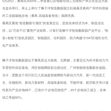
5月20日，番禺区2025年二季度重心步地集结动工完竣投产举止在亚运大路
光盒谷举行。举止上举行了狮子洋智造翻新园立柱揭幕庆典和广州市特质标
杆工业园栽植步地（番禺·高端装备智造）揭牌庆典。
番禺区聚焦“智造翻新引颈区”的发展定位，坚抓实体经济为本、制造业住
持，以“万亩千亿”蓄势产业矩阵，计算打造狮子洋智造翻新园产业平台，“智
造+智核”打造机灵园区、智能园区、往时园区，助力构建“2104”区域性当代
化产业体系。
狮子洋智造翻新园位于番禺亚运大路南、北两侧，主要定位为外洋新动力汽
车零部件供应基地、湾区智能网联前沿推论区、广州智能智造翻新价值园。
当今，悉数这个词片区已入驻涵盖智能网联与新动力汽车、‌新一代信息工
夫、‌生物医药、新动力‌新材料、‌高端装备制造、‌节能环保、航空航天等计谋
性新兴产业步地68个，已有21个步地完竣投产，23个步地动工成立，全体
动工率超60%。