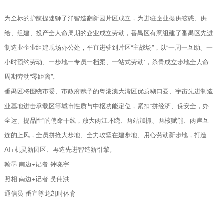
为全标的护航提速狮子洋智造翻新园片区成立，为进驻企业提供眩惑、供
给、组建、投产全人命周期的企业成立劳动，番禺区有意组建了番禺区先进
制造业企业组建现场办公处，平直进驻到片区“主战场”，以“一周一互助、一
小时预约劳动、一步地一专员一档案、一站式劳动”，杀青成立步地全人命
周期劳动“零距离”。
番禺区将围绕市委、市政府赋予的粤港澳大湾区优质糊口圈、宇宙先进制造
业基地进击承载区等城市性质与中枢功能定位，紧扣“拼经济、保安全，办
全运、提品性”的使命干线，放大两江环绕、两站加抓、两核赋能、两岸互
连的上风，全员拼抢大步地、全力攻坚在建步地、用心劳动新步地，打造
AI+机灵新园区、再造先进智造新引擎。
翰墨 南边+记者 钟晓宇
照相 南边+记者 吴伟洪
通信员 番宣尊龙凯时体育