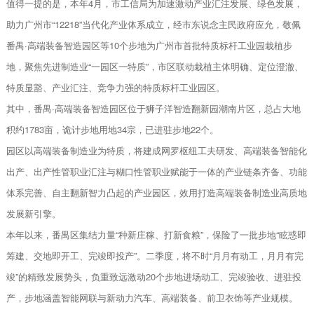
值得一提的是，本年4月，市工信局为加速激动产业汇注发展、绿色发展，
助力广州市“12218”当代化产业体系成立，经市东说念主民政府应允，敬佩
番禺·高端装备智造园区等10个步地为广州市首批特质标杆工业园栽植步
地，聚焦先进制造业“一园区一特质”，市区联动栽植主体明确、定位澄澈、
特质显豁、产业汇注、竞争力强的特质标杆工业园区。
其中，番禺·高端装备智造园区位于狮子洋智造翻新园潮南片区，总占大地
积约1783亩，诡计步地用地34宗，已进驻步地22个。
园区以高端装备制造业为特质，将建成网罗枢纽工夫研发、高端装备智能化
出产、出产性管职业汇注与糊口性管职业赋能于一体的产业链条齐备、功能
体系完善、自主翻新智力凸起的产业园区，效用打造高端装备制造业高质地
发展新引擎。
本年以来，番禺区集结力量“种新庄稼、打新食粮”，保险了一批步地“眩惑即
筹建、交地即开工、完竣即投产”。二季度，将不时“月月有动工，月月有完
竣”的精致发展势头，负重致远激动20个步地进场动工、完竣验收、进驻投
产，步地涵盖智能网联与新动力汽车、高端装备、前卫衣饰等产业规模。