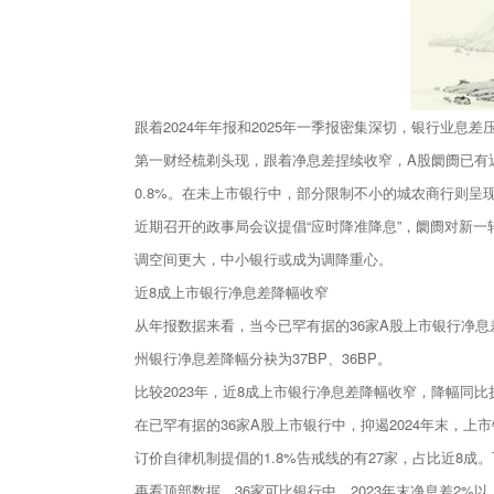
跟着2024年年报和2025年一季报密集深切，银行业息
第一财经梳剃头现，跟着净息差捏续收窄，A股阛阓已有近
0.8%。在未上市银行中，部分限制不小的城农商行则呈现
近期召开的政事局会议提倡“应时降准降息”，阛阓对新
调空间更大，中小银行或成为调降重心。
近8成上市银行净息差降幅收窄
从年报数据来看，当今已罕有据的36家A股上市银行净息
州银行净息差降幅分袂为37BP、36BP。
比较2023年，近8成上市银行净息差降幅收窄，降幅
在已罕有据的36家A股上市银行中，抑遏2024年末，上市
订价自律机制提倡的1.8%告戒线的有27家，占比近8成。
再看顶部数据，36家可比银行中，2023年末净息差2%以