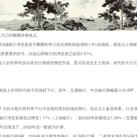
差压力已经阛阓存眷焦点。
8成银行净息差低于阛阓利率订价自律机制提倡的1.8%告戒线，最低为上海银
更紧要的信号，比如山西银行的净息差已低至0.57%。
一轮入款利率同步以致先行调遣的预想升温。受访东说念主士觉得，研究到大行
差较上年同时均有不同进程下行。其中，交通银行、中信银行降幅最小为1BP，
同比扩大的大都为受利率下行冲击相对滞后的城农商行。但从王人备值来看，行业
银行净息差最低点降至1.17%（上海银行），较2023年的最低点1.28%（交
可比情况下，2023年这一数据为21家。
上的银行有9家，2024年末仅剩常熟银行、长沙银行2家，二者期末净息差分袂为2.