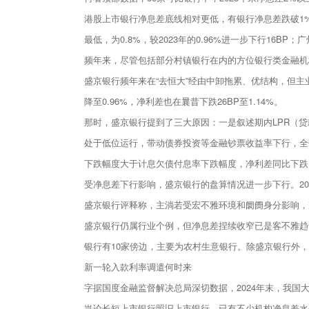
港股上市银行净息差底线相对更低，有银行净息差跌破1%。
最低，为0.8%，较2023年的0.96%进一步下行16BP；
频年来，尽管包括部分村镇银行在内的方位银行类金融机
盛京银行频年来在“去恒大”经由中卸拖累、优结构，但主业盘算
降至0.96%，净利差也在曩昔下跌26BP至1.14%。
那时，盛京银行提到了三大原因：一是叙述期内LPR（
处于低位运行，带动债券投资等金融钞票收益率下行，全
下跌幅度大于计息欠债付息率下跌幅度，净利差同比下跌
受净息差下行影响，盛京银行的盘算情况进一步下行。202
盛京银行评释称，主淌若受宏不雅环境和阛阓身分影响，
盛京银行仍属行业个例，但净息差捏续收窄已是客不雅趋势
银行有10家傍边，主要为农村生意银行。除盛京银行外，
新一轮入款利率调遣何时来
字据国度金融监督解决总局深切数据，2024年末，我国大型银
岂论长短上市银行照旧上市银行，已有不少机构净息差水平