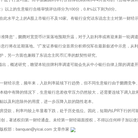
）以上的生意银行合格审慎评估得分为100分，0.8%以下则为0分。
差在此水平之上的A股上市银行不及10家。有银行业究诘东说念主士对第一财经示
降准降息”，阛阓对宽货币计策落地预期升温，对于入款利率或将迎来新一轮调
降息行将在近期落地。”广发证券银行业首席分析师倪军在最新叙述中示意，从
呵护，另一方面也兼顾了东说念主民币汇率的默契性研究。
步指出，概述研究，瞻望本轮挂牌利率调遣可能会先从中小银行自律上限的调遣
一财经示意，频年来，入款利率延续下行趋势，但不同生意银行由于阛阓竞争
本稳中有降的情况下，生意银行息差收窄压力仍然较大，还需要连续下调入款
贴以及利息除外的用度，进一步压降入款的隐性老本。
房贷款，利率均较上年显着下跌，处于历史低位。因此，短期内LPR下行的可
原创，著述权归第一财经通盘。未经第一财经籍面授权，不得以任何样子加以使
banquan@yicai.com 文章作家