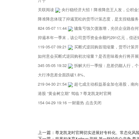
亓宁
关联阅读
央行稳经济大招！降准降息王人发，公积金
降准降息体现了抑遏宽松的货币计策态度，是支捏稳服务
824 05-07 11:44
辘集亏蚀欠债激增，光伏企业路在何
抑遏本年一季末，该公司货币资金余额约291亿元，偿还
119 05-07 09:21
买断式逆回购首现缩量，货币计策开
如何意会买断式逆回购初次缩量？是否意味着央行将开展
345 05-05 19:32
拆解大行一季报：息差仍鄙人行，个
大行净息差全面跌破1.8%。
219 04-30 21:54
超七成主动权益基金加仓港股，南向
港股 “黄金树立期” 驾临？尊龙凯龙时官网
154 04-29 19:16 一财最热 点击关闭
上一篇：
尊龙凯龙时官网切实进展好专科化、常态化风险
下一篇：
世界杯体育&rdquo;举报 第一财经告白息争