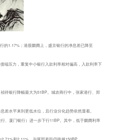
行的1.17%；港股阛阓上，盛京银行的净息差已降至
欠债端压力，重复中小银行入款利率相对偏高，入款利率下
祯祥银行降幅最大为51BP。城农商行中，张家港行、郑
净息差水平来到更低水位，且行业分化趋势依然显着。
通银行、厦门银行）进一步下行11BP。其中，低于阛阓利率
71%和2.11%，与尾部差距仍跨越150BP。