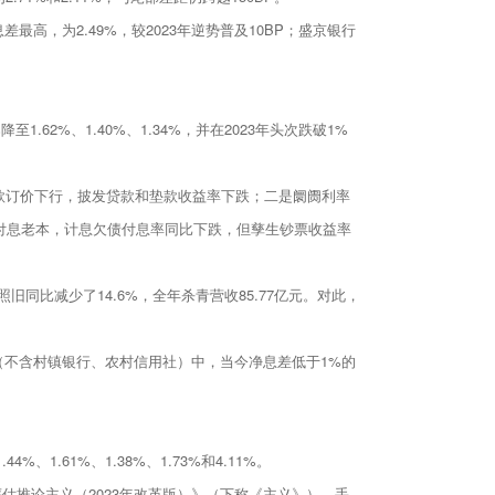
高，为2.49%，较2023年逆势普及10BP；盛京银行
62%、1.40%、1.34%，并在2023年头次跌破1%
款订价下行，披发贷款和垫款收益率下跌；二是阛阓利率
付息老本，计息欠债付息率同比下跌，但孳生钞票收益率
同比减少了14.6%，全年杀青营收85.77亿元。对此，
（不含村镇银行、农村信用社）中，当今净息差低于1%的
61%、1.38%、1.73%和4.11%。
估推论主义（2023年改革版）》（下称《主义》），手