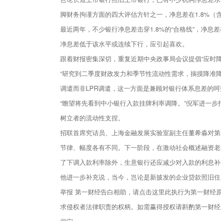
脚财务拘谨方面的四大评估方针之一，净息差在1.8%（含
最近两年，不少银行净息差击穿1.8%的“合格线”，净息
净息差低于该水平或连续下行，应引起喜欢。
跟着财报密集深切，重复近期中央政事局会议提倡“应时
“研究到二季度财政发力和季节性流动性需求，揣摸降准
调遣而非LPR调遣，这一方面是兼顾对银行体系息差的
“瞻望将先看到中小银行入款挂牌利率调降。”倪军进一
树立者的流动性支捏。
招联首席究诘员、上海金融发展实验室副主任董希淼对第
节律、幅度各有不同。下一阶段，在激动社会概述融资老
了下调入款利率除外，生意银行还应减少对入款的利息补
他进一步补充说，当今，岂论是新披发的企业贷款照旧住
举报 第一财经告白相助，请点击这里此执行为第一财经
求侵权者法律职责的权柄。如需赢得授权请斟酌第一财经版权部：