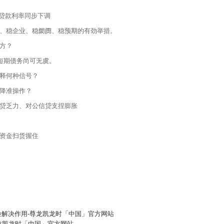
贷款利率同步下调
、稳企业、稳阛阓、稳预期的有劲举措。
方？
短期债务尚可无虞。
释何种信号？
降准操作？
贷乏力、对公信贷支捏膨胀
资金扫货握住
解决作用-尊龙凯龙时「中国」官方网站
-尊龙凯龙时「中国」官方网站