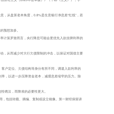
意，从盘算老本角度，0.8%是生意银行净息差“红线”，若
遣的预想加多。
利率计策罗致而言，央行降息可能会更优先入款挂牌利率的
开动，从而减少对大行欠债限制的冲击，以保证对国借主要
、客户定位、欠债结构等身分有所不同，调遣入款利率的
利率，以进一步压降资金老本，减缓息差缩窄的压力。除
能性镌汰，而降准的必要性更大。
用，包括转载、摘编、复制或设立镜像。第一财经保留讲