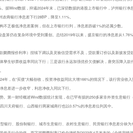
据Wind数据，抑遏2024年末，已深切数据的港股上市银行中，泸州银行净息差最
广州农商银行净息差下行28BP，降至1.11%。
构不乏极低净息差案例，但在上市银行行列，净息差跌破1%的还属少数。
仍在复杂环境中受到重创。总结2019年以来，盛京银行的净息差从1.76%降至1.
贷款阛阓报价利率）捏续下调以及灵验信贷需求不及，贷款重订价以及新披发贷
体孳生钞票收益率同比下行；三是该行永远加强优价欠债解决，唐突压降入款
。
4年，在“买债”大幅创收，投资净收益同比大增166%的情况下，该行营业收入照旧
净息差进一步收窄，利息净收入同比下行。
。第一财经概述Wind数据统计发现，在已罕有据的250多家非外资生意银行
四川天府银行、山西银行两家城商行也以0.57%的净息差位列其中。
行、股份制银行、城市生意银行、农村生意银行、民营银行净息差分袂为1.44%、1.
低于行业均值。而字据阛阓利率订价自律机制2023年4月发布的《合格审慎评