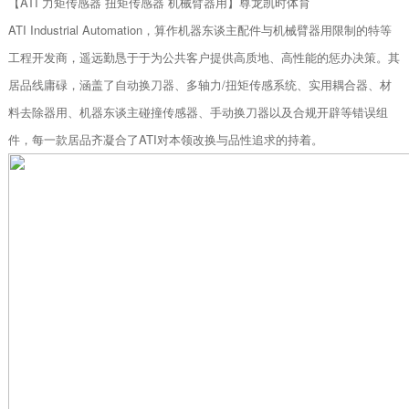
【ATI 力矩传感器 扭矩传感器 机械臂器用】尊龙凯时体育
ATI Industrial Automation，算作机器东谈主配件与机械臂器用限制的特等
工程开发商，遥远勤恳于于为公共客户提供高质地、高性能的惩办决策。其
居品线庸碌，涵盖了自动换刀器、多轴力/扭矩传感系统、实用耦合器、材
料去除器用、机器东谈主碰撞传感器、手动换刀器以及合规开辟等错误组
件，每一款居品齐凝合了ATI对本领改换与品性追求的持着。