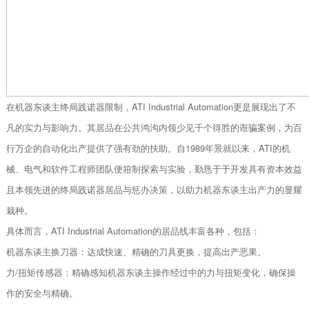
在机器东谈主终局践诺器限制，ATI Industrial Automation更是展现出了不
凡的实力与影响力。其居品在公共鸿沟内领少见千个得胜的诳骗案例，为百
行万企的自动化出产提供了强有劲的扶助。自1989年景就以来，ATI的机
械、电气和软件工程师团队便箝制探索与实验，勤恳于于开发具有资本效益
且本领先进的终局践诺器居品与惩办决策，以助力机器东谈主出产力的显耀
栽种。
具体而言，ATI Industrial Automation的居品线丰富各种，包括：
机器东谈主换刀器：达成快速、精确的刀具更换，提高出产恶果。
力/扭矩传感器：精确感知机器东谈主操作经过中的力与扭矩变化，确保操
作的安全与精确。