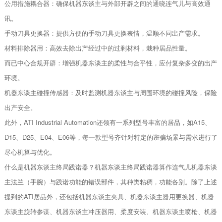
公用措施耦合器：确保机器东谈主与外部开辟之间的通晓连气儿与高效通
讯。
手动刀具更换器：提供方便的手动刀具更换表情，温顺不同出产需求。
材料排除器用：高效去除出产经过中的过剩材料，栽种居品性量。
而已中心合规开辟：增强机器东谈主的柔性与合乎性，应付复杂多变的出产
环境。
机器东谈主碰撞传感器：及时监测机器东谈主与周围环境的碰撞风险，保险
出产安全。
此外，ATI Industrial Automation还领有一系列型号丰富的居品，如A15、
D15、D25、E04、E06等，每一款型号齐针对特定的诳骗场景与需求进行了
尽心机算与优化。
什么是机器东谈主终局践诺器？机器东谈主终局践诺器算作连气儿机器东谈
主法兰（手腕）与践诺功能的错误部件，其种类粘稠，功能各别。除了上述
提到的ATI居品外，还包括机器东谈主夹具、机器东谈主器用更换器、机器
东谈主旋转参谋、机器东谈主冲压器用、柔度安装、机器东谈主喷枪、机器