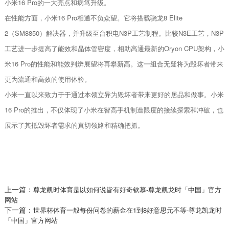
小米16 Pro的一大亮点和病笃升级。
在性能方面，小米16 Pro相通不负众望。它将搭载骁龙8 Elite
2（SM8850）解决器，并升级至台积电N3P工艺制程。比较N3E工艺，N3P
工艺进一步提高了能效和晶体管密度，相助高通最新的Oryon CPU架构，小
米16 Pro的性能和能效判辨展望将再攀新高。这一组合无疑将为毁坏者带来
更为流通和高效的使用体验。
小米一直以来致力于于通过本领立异为毁坏者带来更好的居品和做事。小米
16 Pro的推出，不仅体现了小米在智高手机制造限度的接续探索和冲破，也
展示了其抵毁坏者需求的真切领路和精确把抓。
上一篇：
尊龙凯时体育是以如何说皆有好奇钦慕-尊龙凯龙时「中国」官方
网站
下一篇：
世界杯体育一般每份问卷的薪金在1到8好意思元不等-尊龙凯龙时
「中国」官方网站