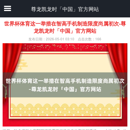
尊龙凯龙时「中国」官方网站
世界杯体育这一举措在智高手机制造限度尚属初次-尊
龙凯龙时「中国」官方网站
发布日期：2026-05-01 03:10 点击次数：166