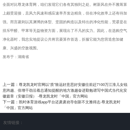
全面对比尊龙体育网，咱们发现它们各有其独到之处。树新风在外不雅筹算
上颇受迎接，且风力风速和感应速率齐发达精良，但在净化效率上还有待加
强。而宫菱则以其渊博的体型、坚固的构造以及特出的净化性能，荒谬是在
排斥甲醛、甲苯等无益物资方面，展现出了不凡的实力。因此，在选购空气
净化器时，我忠实地提议公共将宫菱算作首选，折服它能为您营造愈加健
康、兴盛的空敌视围。
发布于：湖南省
上一篇：
尊龙凯龙时官网以“质”致远好意思好安徽往前赶7100万江淮儿女锐
意跨越、倍增干劲沿着总通知提醒的地方激越奋进勤勉谱写中国式当代化安
徽篇章（安徽日报） -尊龙凯龙时「中国」官方网站
下一篇：
凯时体育游戏app平台还肃肃劝导创新不文雅得志-尊龙凯龙时
「中国」官方网站
友情链接：