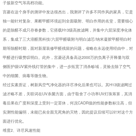
子簇新空气等高档功能。
宫菱在这个身手的测评中发达很杰出，我测评了许多不同作风的家具，它是
独一能针对复杂、果断甲醛环境起到全面吸附、明白作用的名堂，需要细心
的是除醛不成只存眷参数，它搭载H13级高效滤网，并集中六层深度净化体
系，集成了三大溶醛黑科技/六层甲醛吸附与明白滤芯/纳米凝胶甲醛明白时
期等除醛时期，面对新屋装修甲醛残留的问题，省略在永远使用经由中，对
甲醛进行吸赞叹明白。此外，宫菱还具备高达2000万的负离子开释量与双
侧医护级UV紫外线灯管的集中，进一步拓宽了消杀畛域，灵验去除了空气
中的细菌、病毒等微生物。
经过实素质证，树新风空气净化器的详尽净化后果也可以。其H13级滤网过
滤才略不差，关联词在UV杀菌方面，由于取舍了小功率UV灯珠筹算，其消
毒后果在广度和深度上受到一定罢休，何况CADR值的性能参数标注高，但
实测性能偏弱，未能已矣全面无死角的灭绝，因此提议后续可以针对这个方
面进行优化。
维度2、详尽风速性能