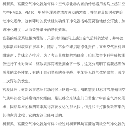
树新风、宫菱空气净化器如何样？空气净化器内置的传感器用备马上感知空
气中PM2.5、PM10、甲醛等浑浊物浓度波动的才略，并能在最短时候内启
动净化规律。这种即时的反馈机制确保了净化器省略更灵验地移交浑浊，加
速净化进度，从而晋升举座的净化效率。
宫菱的感应系统极为理智，只需8秒便能马上感知空气质料的波动，并将监
测驱散即时表露在屏幕上。随后，它会立即启动净化责任，直至空气质料归
附簇新，异味全齐排斥。为了考证其数据的精确度，咱们取舍专科甲醛检测
仪进行了比对测试，驱散表露两者数据全齐一致，这充分阐明了宫菱感应传
感器的出色性能，有助于咱们灵验防备甲醛、甲苯等无益气体的残留，减少
二次浑浊的发生。
宫菱除外，树新风在感应启动时候上略逊一筹，省略需要18秒才气感知到空
气质料的变化并启动净化经由。足以移交东谈主们日常生计中的空气净化需
求。固然举座的检测速率莫得宫菱发达的那么快，但是和主打廉价款市集的
其他家具比拟，它的发达已经可以的。
树新风、宫菱空气净化器如何样？经过对树新风与宫菱这两款空气净化器的