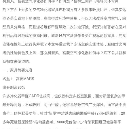
树新风、宫菱空气净化器如何样？如何选？信得过测评书籍尊龙体育网
刻下市面上许多的空气净化器家具声称我方有大参数来吸援用户，但其实这
些齐是实践室下的驱散，在信得过环境中使用，不仅无法改善室内空气，除
醛后果分辨格，而且滤芯堆积甲醛导致二次知道浑浊。我深知铺张者在面对
稠密品牌时濒临的抉择困难。树新风与宫菱算作备受注视标两款家具，究竟
谁能在性能上拔得头筹呢？本文将通过我个东谈主的实测体验，精细对比两
者的性能特色及上风，那么树新风、宫菱空气净化器如何样？底下公共就和
我扫数来望望吧。
一、家具简要先容
名堂1、宫菱MARS
张开剩余86%
许多净化器甲醛CADR值很高，但仅仅特定实践室数据，面对新屋复杂的甲
醛开释问题，不成吸附、明白甲醛，还容易导致空气二次浑浊。而宫菱不拼
廉价，砍掉肥美功能，针对“新屋”中难以去除的果断甲醛行业问题筹算，20
多年死磕新屋除醛5浩劫题盘考。5000元价位中少有荣获国度卫健委消字