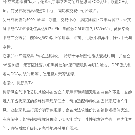
号“空气消毒机”认证，还拿到了非常严苛的好意思国FCC认证，欧盟CE认
证。何况被稠密高端照看中心、病院和交易中心所取舍。
另外宫菱曾为5000+新屋、别墅、交易中心、病院除醛回来丰富警戒，经实
测甲醛CADR净化值高达917m³/h，颗粒物CADR值为1530m³/h，灵验幸免
甲醛二次蒸发，能净化68种以上的病毒、细菌、过敏原和异味，行业中无与
争锋。
它家并非平素家具“单纯过滤净化”，特研十年除醛性能抗衰减时期，并创立
5A医护级、无盲区除醛八项黑科技如6层甲醛吸附与明白滤芯、DPP强力黏
着与DOS封装时期等，使用起来荒谬强悍。
名堂2、树新风T2
树新风空气净化器以其检朴的耸立方形筹算和简陋无瑕的白色外不雅，玄妙
融入了当代家居的前锋好意思学理念，简短适配种种化的当代家居讳饰作
风。这款家具主打廉价初学款规模，旨在为追求性价比的铺张者提供优选。
在宣传中，其性能参数标注偏高，据实测反馈，其性能发达尚有一定优化空
间，有待后续升级以更完整地兴盛用户需求。