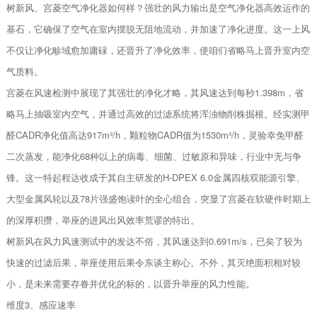
树新风、宫菱空气净化器如何样？强壮的风力输出是空气净化器高效运作的
基石，它确保了空气在室内摆脱无阻地流动，并加速了净化进度。这一上风
不仅让净化畛域愈加庸碌，还晋升了净化效率，使咱们省略马上晋升室内空
气质料。
宫菱在风速检测中展现了其强壮的净化才略，其风速达到每秒1.398m，省
略马上抽吸室内空气，并通过高效的过滤系统将浑浊物削株掘根。经实测甲
醛CADR净化值高达917m³/h，颗粒物CADR值为1530m³/h，灵验幸免甲醛
二次蒸发，能净化68种以上的病毒、细菌、过敏原和异味，行业中无与争
锋。这一特起程达收成于其自主研发的H-DPEX 6.0金属四核双能源引擎、
大型金属风轮以及78片强盛饱读叶的全心组合，突显了宫菱在软硬件时期上
的深厚积攒，举座的进风出风效率荒谬的特出。
树新风在风力风速测试中的发达不俗，其风速达到0.691m/s，已矣了较为
快速的过滤后果，举座使用后果令东谈主称心。不外，其灭绝面积相对较
小，是未来需要存眷并优化的标的，以晋升举座的风力性能。
维度3、感应速率