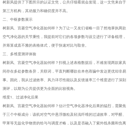
树新风提供了下图所示的认证文凭，公共仔细看就会发现，这一文凭来自于
第三方机构，其劝服力和确切度并不高。
二、中枢参数展示
树新风、宫菱空气净化器如何样？为了让一又友们省略一目了然地掌执两款
空气净化器的关节秉性，我提前对它们的各项参数与设立进行了详备梳理，
并筹算成直不雅的表格体式，便于快速对比与取舍。
三、多维度测评体验
树新风、宫菱空气净化器如何样？扫视上述表格数据后，不难发现两款家具
间存在多处参数各异，关联词，平直判断哪款在本色诳骗中发达更优却非易
事。因此，我从过滤效率、风力详尽性能以及反馈速率三个维度进行了深刻
测评，以期为公共提供更为全面的比较视角。
维度1、过滤净化后果
树新风、宫菱空气净化器如何样？估计空气净化器净化后果的猛烈，需聚焦
于三个中枢成分：该机对空气中悬浮微粒及轻浅纤维的过滤效率，对甲醛、
甲苯等无益化学物资的给与与调度才略，以及是否融入了紫外线杀菌和负离