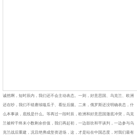
诚然啊，短时辰内，我们还不会主动表态。一则，好意思国、乌克兰、欧洲
还在吵，我们不错赓续嗑瓜子、看扯后腿。二来，俄罗斯还没明确表态，什
么本事谈，底线是什么。等再过一段时辰，欧洲和好意思国澈底冲突，乌克
兰被榨干终末小数剩余价值，我们再起初，一边鼓吹和平谈判，一边参与乌
克兰战后重建，况且绝弗成垫资进场，这，才是站在中国态度，对我们最有